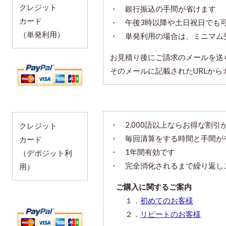
クレジット
・ 銀行振込の手間が省けます
カード
・ 午後3時以降や土日祝日でも
（単発利用）
・ 単発利用の場合は、ミニマム受
お見積り後にご請求のメールを送
そのメールに記載されたURLか
・ 2,000語以上ならお得な割引
クレジット
・ 毎回清算をする時間と手間が
カード
・ 1年間有効です
（デポジット利
・ 完全消化されるまで繰り返し
用）
ご購入に関するご案内
１．
初めてのお客様
２．
リピートのお客様