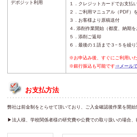
デポジット利用
１．クレジットカードでお支払
２．ご利用マニュアル（PDF）
３．お客様より原稿送付
４. 添削作業開始（都度、納期
５．添削ご返却
６．最後の１語まで３−５を繰り
※お申込み後、すぐにご利用い
※銀行振込も可能です
⇒メール
お支払方法
弊社は前金制をとらせて頂いており、ご入金確認後作業を開始
▶法人様、学校関係者様の研究費や公費での取り扱いの場合、