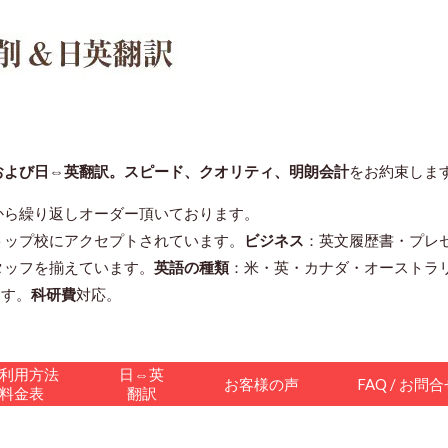
および日⇔英翻訳。スピード、クオリティ、明朗会計
をお約束しま
から繰り返しオーダー頂いております。
トップ校にアクセプトされています。
ビジネス
：英文履歴書・プレ
タッフを揃えています。
英語の種類
：米・英・カナダ・オーストラ
ます。
科研費
対応。
利用方法
日⇔英
お客様の声
FAQ / お問
料金表
翻訳