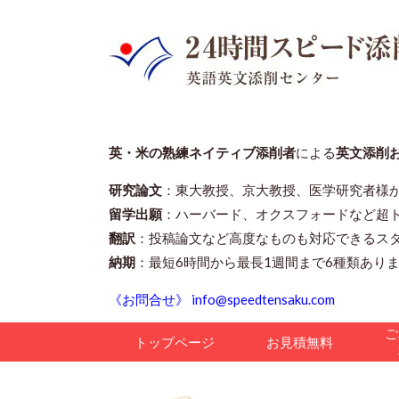
英・米の熟練ネイティブ添削者
による
英文添削
研究論文
：東大教授、京大教授、医学研究者様
留学出願
：ハーバード、オクスフォードなど超
翻訳
：投稿論文など高度なものも対応できるス
納期
：最短6時間から最長1週間まで6種類あり
《お問合せ》 info@speedtensaku.com
ご
トップページ
お見積無料