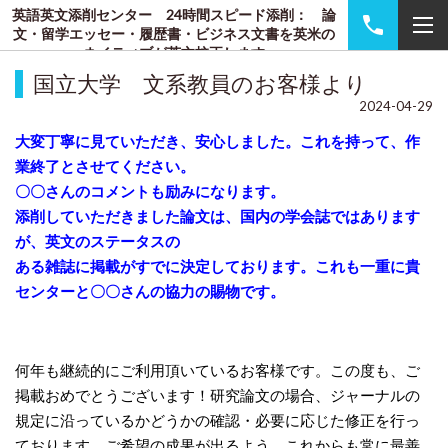
英語英文添削センター 24時間スピード添削： 論
文・留学エッセー・履歴書・ビジネス文書を英米の
ネイティブが英文校正します
国立大学 文系教員のお客様より
2024-04-29
大変丁寧に見ていただき、安心しました。これを
持って、作
業終了とさせてください。
〇〇さんのコメントも励みになります。
添削していただきました論文は、国内の学会誌ではあります
が、英文のステータスの
あ
る雑誌に掲載がすでに決定しております。これも一重に貴
センターと〇〇さんの協
力の賜物です。
何年も継続的にご利用頂いているお客様です。
この度も、ご
掲載おめでとうございます！
研究論文の場合、ジャーナルの
規定に沿っているかどうかの確認・必要に応じた修正を行っ
ております。
ご希望の成果が出るよう、これからも常に最善