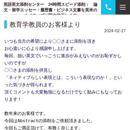
英語英文添削センター 24時間スピード添削： 論
文・留学エッセー・履歴書・ビジネス文書を英米の
ネイティブが英文校正します
教育学教員のお客様より
2024-02-27
いつも当方の希望により〇〇さまに添削を頂き
お心遣いに心より感謝申し上げます。
毎回、拙い英文でいっこうに進歩がみえないのがお恥ずかし
いのですが
〇〇さまの添削を拝見し
「ネィティブらしい表現とは、こういう表現なのか！」とい
った気づきが得られます。
頂くコメントも大変勉強になるだけでなく励みにもなってお
ります！
数年来のお客様です。
今回はAbstractの添削をご依頼頂きました。
今回もご満足頂けて、有難く存じます。