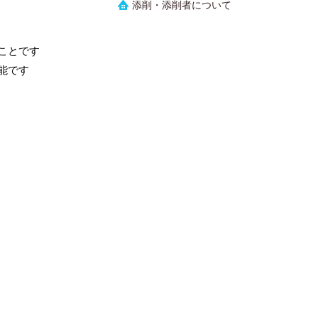
添削・添削者について
ことです
能です