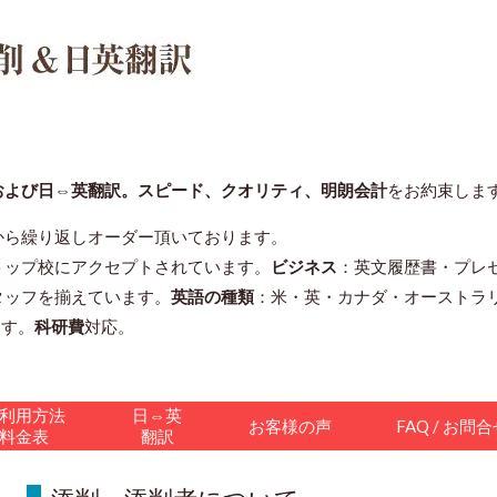
および日⇔英翻訳。スピード、クオリティ、明朗会計
をお約束しま
から繰り返しオーダー頂いております。
トップ校にアクセプトされています。
ビジネス
：英文履歴書・プレ
タッフを揃えています。
英語の種類
：米・英・カナダ・オーストラ
ます。
科研費
対応。
利用方法
日⇔英
お客様の声
FAQ / お問
料金表
翻訳