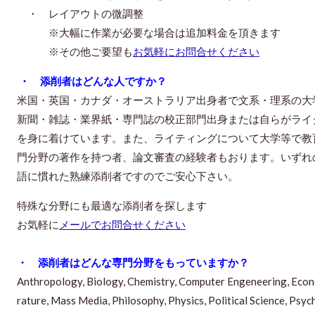
・ レイアウトの微調整
※大幅に作業が必要な場合は追加料金を頂きます
※その他ご要望も
お気軽にお問合せください
・ 添削者はどんな人ですか？
米国・英国・カナダ・オーストラリア出身者で文系・理系の大学院修士 (
新聞・雑誌・業界紙・専門誌の校正部門出身または自らがライ
を身に着けています。また、ライティングについて大学等で教
門分野の著作を持つ者、論文審査の経験者もおります。いずれ
語に慣れた熟練添削者ですのでご安心下さい。
特殊な分野にも最適な添削者を探します
お気軽に
メールでお問合せください
・ 添削者はどんな専門分野をもっていますか？
Anthropology, Biology, Chemistry, Computer Engeneering, Econom
rature, Mass Media, Philosophy, Physics, Political Science, Psy