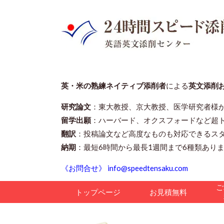
英・米の熟練ネイティブ添削者
による
英文添削
研究論文
：東大教授、京大教授、医学研究者様
留学出願
：ハーバード、オクスフォードなど超
翻訳
：投稿論文など高度なものも対応できるス
納期
：最短6時間から最長1週間まで6種類あり
《お問合せ》 info@speedtensaku.com
ご
トップページ
お見積無料