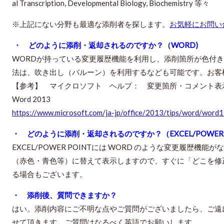
al Transcription, Developmental Biology, Biochemistry 等々
※上記にない分野も最適な添削者を探します。
お気軽にお問い
・ どのように添削・返却されるのですか？（WORD)
WORDが持っている変更履歴機能を利用し、添削箇所が色付
法は、吹き出し（バルーン）を利用するなども可能です。お客
【参考】 マイクロソフト ヘルプ： 変更箇所・コメント表
Word 2013
https://www.microsoft.com/ja-jp/office/2013/tips/word/word1
・ どのように添削・返却されるのですか？（EXCEL/POWER P
EXCEL/POWER POINTには WORD のような変更履歴
（赤色・青色等）に替えて表示しますので、すぐに「どこを修
る場合もございます。
・ 添削後、質問できますか？
はい。添削内容にご不明な点やご質問がございましたら、ご遠
せて頂きます。ご質問はなるべく英語でお願いします。