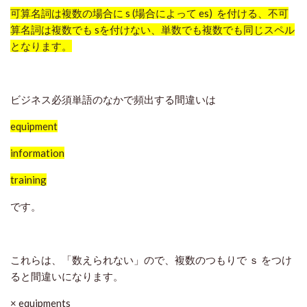
可算名詞は複数の場合に s (場合によって es) を付ける、不可
算名詞は複数でも sを付けない、単数でも複数でも同じスペル
となります。
ビジネス必須単語のなかで頻出する間違いは
equipment
information
training
です。
これらは、「数えられない」ので、複数のつもりで ｓ をつけ
ると間違いになります。
× equipments