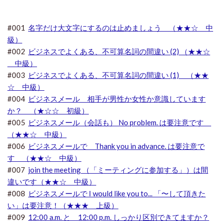
#001
名字だけ大文字にするのは止めましょう （★★☆ 中
級）
#002
ビジネスでよくある、不可算名詞の間違い (2) （★★☆
中級）
#003
ビジネスでよくある、不可算名詞の間違い (1) （★★
☆ 中級）
#004
ビジネスメール 相手が男性か女性か意識しています
か？ （★☆☆ 初級）
#005
ビジネスメール（会話も） No problem. は要注意です
（★★☆ 中級）
#006
ビジネスメールで Thank you in advance. は要注意で
す （★★☆ 中級）
#007
join the meeting （「ミーティングに参加する」）は間
違いです（★★☆ 中級）
#008
ビジネスメールで I would like you to... 「〜して頂きた
い」は要注意！（★★★ 上級）
#009
12:00 a.m. と 12:00 p.m. しっかり区別できてますか？