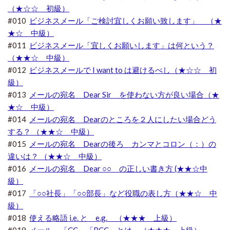
（★☆☆ 初級）
#010
ビジネスメール「ご検討宜しくお願い致します」 （★
★☆ 中級）
#011
ビジネスメール「宜しくお願いします」は何という？
（★★☆ 中級）
#012
ビジネスメールで I want to は避けるべし（★☆☆ 初
級）
#013
メールの宛名 Dear Sir を使わない方が良い場合（★
★☆ 中級）
#014
メールの宛名 Dearのところを２人にしたい場合どう
する？ （★★☆ 中級）
#015
メールの宛名 Dearの後ろ カンマとコロン（：）の
違いは？ （★★☆ 中級）
#016
メールの宛名 Dear ○○ の正しい書き方 (★★☆中
級）
#017
「○○社長」「○○部長」など役職の表し方（★★☆ 中
級）
#018
使える略語 i.e. と e.g. （★★★ 上級）