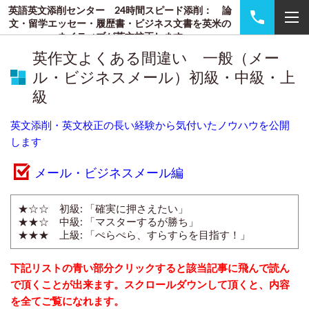
英語英文添削センター 24時間スピード添削： 論
文・留学エッセー・履歴書・ビジネス文書を英米の
ネイティブが英文校正します
英作文よくある間違い 一般（メー
ル・ビジネスメール）初級・中級・上
級
英文添削・英文校正の長い経験から気付いたノウハウを公開
します
メール・ビジネスメール編
★☆☆ 初級: 「確実に押さえたい」
★★☆ 中級: 「マスターするが勝ち」
★★★ 上級: 「ぺらぺら、すらすらを目指す！」
下記リストの青い部分クリックすると該当記事に飛んで読ん
で頂くことが出来ます。スクロールダウンして頂くと、内容
を全てご覧になれます。