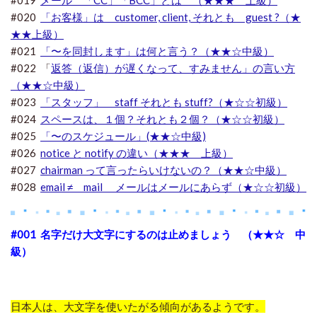
#019
メール 「CC」「BCC」とは （★★★ 上級）
#020
「お客様」は customer, client, それとも guest ?（★
★★上級）
#021
「〜を同封します」は何と言う？（★★☆中級）
#022 「
返答（返信）が遅くなって、すみません」の言い方
（★★☆中級）
#023
「スタッフ」 staff それとも stuff?（★☆☆初級）
#024
スペースは、１個？それとも２個？（★☆☆初級）
#025
「〜のスケジュール」(★★☆中級)
#026
notice と notify の違い（★★★ 上級）
#027
chairman って言ったらいけないの？（★★☆中級）
#028
email ≠ mail メールはメールにあらず（★☆☆初級）
#001 名字だけ大文字にするのは止めましょう （★★☆ 中
級）
日本人は、大文字を使いたがる傾向があるようです。